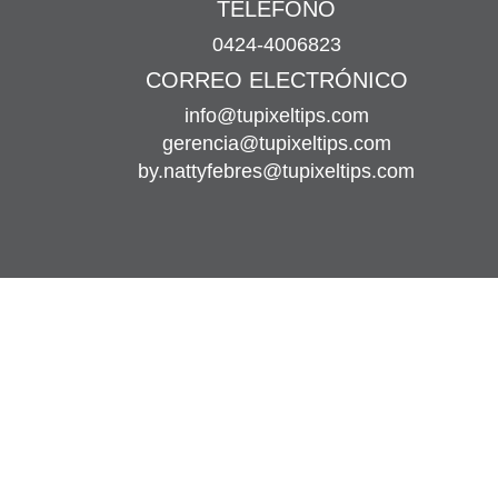
TELÉFONO
0424-4006823
CORREO ELECTRÓNICO
info@tupixeltips.com
gerencia@tupixeltips.com
by.nattyfebres@tupixeltips.com